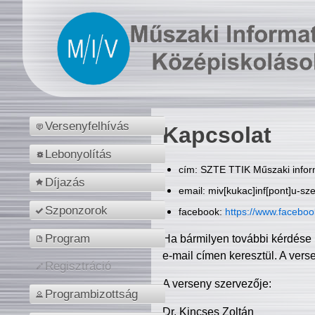
Versenyfelhívás
Kapcsolat
Lebonyolítás
cím: SZTE TTIK Műszaki inform
Díjazás
email: miv[kukac]inf[pont]u-sz
Szponzorok
facebook:
https://www.facebo
Program
Ha bármilyen további kérdése 
e-mail címen keresztül. A vers
Regisztráció
A verseny szervezője:
Programbizottság
Dr. Kincses Zoltán