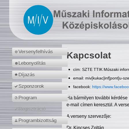
Versenyfelhívás
Kapcsolat
Lebonyolítás
cím: SZTE TTIK Műszaki inform
Díjazás
email: miv[kukac]inf[pont]u-sz
Szponzorok
facebook:
https://www.facebo
Program
Ha bármilyen további kérdése 
e-mail címen keresztül. A vers
Regisztráció
A verseny szervezője:
Programbizottság
Dr. Kincses Zoltán