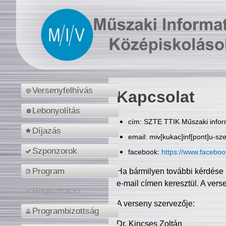
Versenyfelhívás
Kapcsolat
Lebonyolítás
cím: SZTE TTIK Műszaki inform
Díjazás
email: miv[kukac]inf[pont]u-sz
Szponzorok
facebook:
https://www.facebo
Program
Ha bármilyen további kérdése 
e-mail címen keresztül. A vers
Regisztráció
A verseny szervezője:
Programbizottság
Dr. Kincses Zoltán