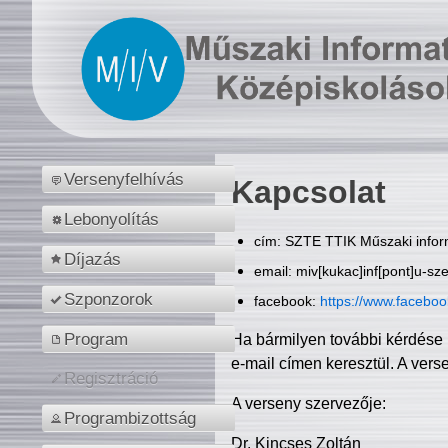
Versenyfelhívás
Kapcsolat
Lebonyolítás
cím: SZTE TTIK Műszaki inform
Díjazás
email: miv[kukac]inf[pont]u-sz
Szponzorok
facebook:
https://www.facebo
Program
Ha bármilyen további kérdése 
e-mail címen keresztül. A vers
Regisztráció
A verseny szervezője:
Programbizottság
Dr. Kincses Zoltán