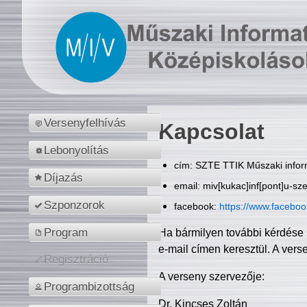
Versenyfelhívás
Kapcsolat
Lebonyolítás
cím: SZTE TTIK Műszaki inform
Díjazás
email: miv[kukac]inf[pont]u-sz
Szponzorok
facebook:
https://www.facebo
Program
Ha bármilyen további kérdése 
e-mail címen keresztül. A vers
Regisztráció
A verseny szervezője:
Programbizottság
Dr. Kincses Zoltán