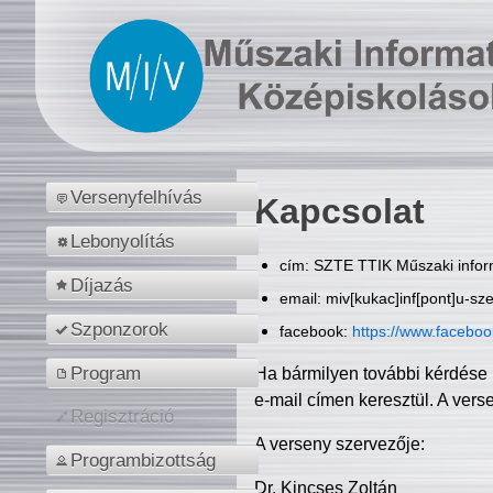
Versenyfelhívás
Kapcsolat
Lebonyolítás
cím: SZTE TTIK Műszaki inform
Díjazás
email: miv[kukac]inf[pont]u-sz
Szponzorok
facebook:
https://www.facebo
Program
Ha bármilyen további kérdése 
e-mail címen keresztül. A vers
Regisztráció
A verseny szervezője:
Programbizottság
Dr. Kincses Zoltán