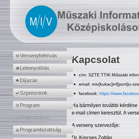
Versenyfelhívás
Kapcsolat
Lebonyolítás
cím: SZTE TTIK Műszaki inform
Díjazás
email: miv[kukac]inf[pont]u-sz
Szponzorok
facebook:
https://www.facebo
Program
Ha bármilyen további kérdése 
e-mail címen keresztül. A vers
Regisztráció
A verseny szervezője:
Programbizottság
Dr. Kincses Zoltán