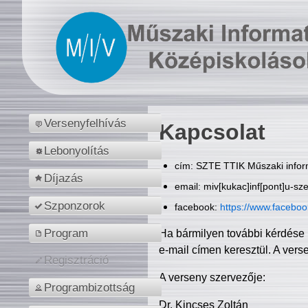
Versenyfelhívás
Kapcsolat
Lebonyolítás
cím: SZTE TTIK Műszaki inform
Díjazás
email: miv[kukac]inf[pont]u-sz
Szponzorok
facebook:
https://www.facebo
Program
Ha bármilyen további kérdése 
e-mail címen keresztül. A vers
Regisztráció
A verseny szervezője:
Programbizottság
Dr. Kincses Zoltán