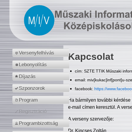
Versenyfelhívás
Kapcsolat
Lebonyolítás
cím: SZTE TTIK Műszaki inform
Díjazás
email: miv[kukac]inf[pont]u-sz
Szponzorok
facebook:
https://www.facebo
Program
Ha bármilyen további kérdése 
e-mail címen keresztül. A vers
Regisztráció
A verseny szervezője:
Programbizottság
Dr. Kincses Zoltán