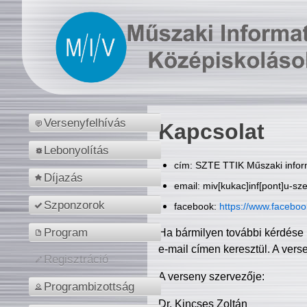
Versenyfelhívás
Kapcsolat
Lebonyolítás
cím: SZTE TTIK Műszaki inform
Díjazás
email: miv[kukac]inf[pont]u-sz
Szponzorok
facebook:
https://www.facebo
Program
Ha bármilyen további kérdése 
e-mail címen keresztül. A vers
Regisztráció
A verseny szervezője:
Programbizottság
Dr. Kincses Zoltán