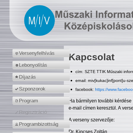
Versenyfelhívás
Kapcsolat
Lebonyolítás
cím: SZTE TTIK Műszaki inform
Díjazás
email: miv[kukac]inf[pont]u-sz
Szponzorok
facebook:
https://www.facebo
Program
Ha bármilyen további kérdése 
e-mail címen keresztül. A vers
Regisztráció
A verseny szervezője:
Programbizottság
Dr. Kincses Zoltán