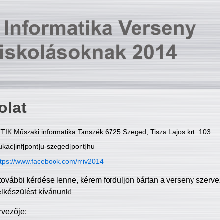
olat
TIK Műszaki informatika Tanszék 6725 Szeged, Tisza Lajos krt. 103.
ukac]inf[pont]u-szeged[pont]hu
ttps://www.facebook.com/miv2014
további kérdése lenne, kérem forduljon bártan a verseny szerve
elkészülést kívánunk!
rvezője: