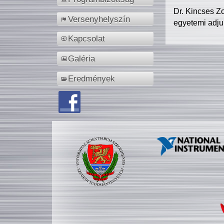
Dr. Kincses Z
Versenyhelyszín
egyetemi adju
Kapcsolat
Galéria
Eredmények