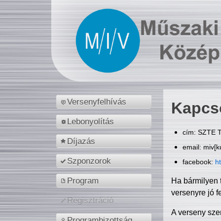
Versenyfelhívás
Kapcs
Lebonyolítás
cím: SZTE T
Díjazás
email: miv[k
Szponzorok
facebook:
h
Program
Ha bármilyen 
versenyre jó f
Regisztráció
A verseny sze
Programbizottság