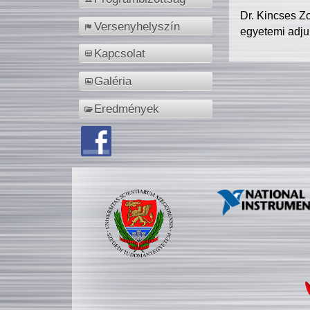
Dr. Kincses Z
Versenyhelyszín
egyetemi adju
Kapcsolat
Galéria
Eredmények