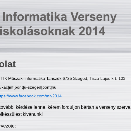
olat
TIK Műszaki informatika Tanszék 6725 Szeged, Tisza Lajos krt. 103.
ukac]inf[pont]u-szeged[pont]hu
ttps://www.facebook.com/miv2014
további kérdése lenne, kérem forduljon bártan a verseny szerve
elkészülést kívánunk!
rvezője: