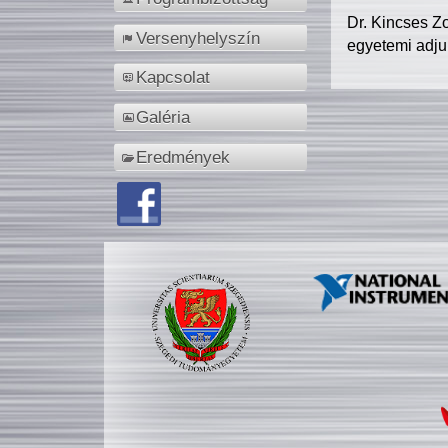
Dr. Kincses Z
Versenyhelyszín
egyetemi adju
Kapcsolat
Galéria
Eredmények