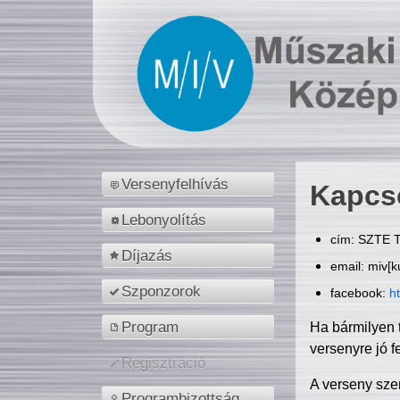
Versenyfelhívás
Kapcs
Lebonyolítás
cím: SZTE T
Díjazás
email: miv[k
Szponzorok
facebook:
h
Program
Ha bármilyen 
versenyre jó f
Regisztráció
A verseny sze
Programbizottság