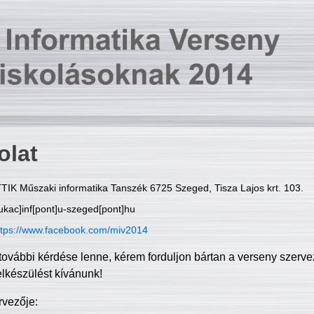
olat
TIK Műszaki informatika Tanszék 6725 Szeged, Tisza Lajos krt. 103.
ukac]inf[pont]u-szeged[pont]hu
ttps://www.facebook.com/miv2014
további kérdése lenne, kérem forduljon bártan a verseny szerve
elkészülést kívánunk!
rvezője: