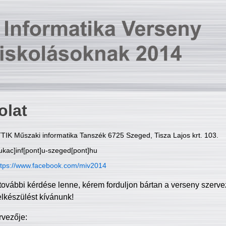
olat
TIK Műszaki informatika Tanszék 6725 Szeged, Tisza Lajos krt. 103.
ukac]inf[pont]u-szeged[pont]hu
ttps://www.facebook.com/miv2014
további kérdése lenne, kérem forduljon bártan a verseny szerve
elkészülést kívánunk!
rvezője: