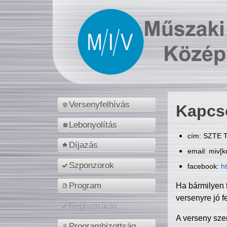
Versenyfelhívás
Kapcs
Lebonyolítás
cím: SZTE T
Díjazás
email: miv[k
Szponzorok
facebook:
h
Program
Ha bármilyen 
versenyre jó f
Regisztráció
A verseny sze
Programbizottság