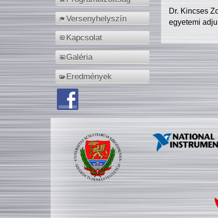
Dr. Kincses Z
Versenyhelyszín
egyetemi adju
Kapcsolat
Galéria
Eredmények