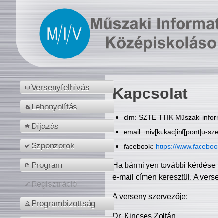
Versenyfelhívás
Kapcsolat
Lebonyolítás
cím: SZTE TTIK Műszaki inform
Díjazás
email: miv[kukac]inf[pont]u-sz
Szponzorok
facebook:
https://www.facebo
Program
Ha bármilyen további kérdése 
e-mail címen keresztül. A vers
Regisztráció
A verseny szervezője:
Programbizottság
Dr. Kincses Zoltán