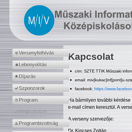
Versenyfelhívás
Kapcsolat
Lebonyolítás
cím: SZTE TTIK Műszaki inform
Díjazás
email: miv[kukac]inf[pont]u-sz
Szponzorok
facebook:
https://www.facebo
Program
Ha bármilyen további kérdése 
e-mail címen keresztül. A vers
Regisztráció
A verseny szervezője:
Programbizottság
Dr. Kincses Zoltán