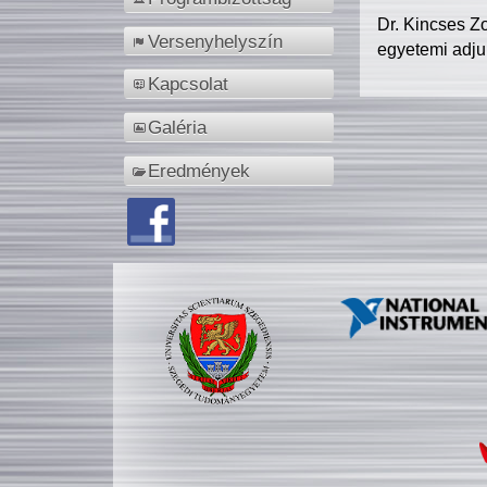
Dr. Kincses Z
Versenyhelyszín
egyetemi adju
Kapcsolat
Galéria
Eredmények