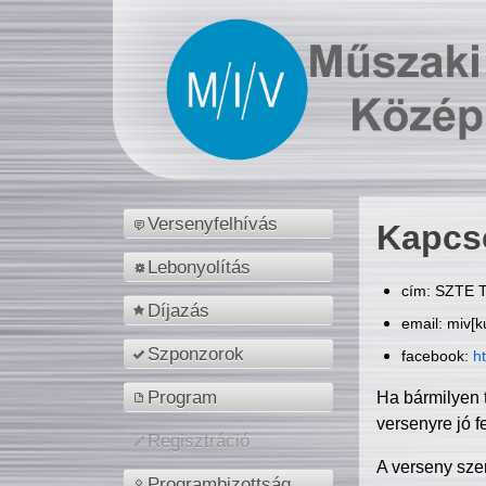
Versenyfelhívás
Kapcs
Lebonyolítás
cím: SZTE T
Díjazás
email: miv[k
Szponzorok
facebook:
h
Program
Ha bármilyen 
versenyre jó f
Regisztráció
A verseny sze
Programbizottság