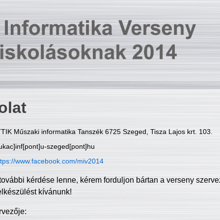
olat
TIK Műszaki informatika Tanszék 6725 Szeged, Tisza Lajos krt. 103.
ukac]inf[pont]u-szeged[pont]hu
ttps://www.facebook.com/miv2014
további kérdése lenne, kérem forduljon bártan a verseny szerve
elkészülést kívánunk!
rvezője: