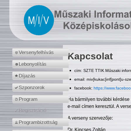
Versenyfelhívás
Kapcsolat
Lebonyolítás
cím: SZTE TTIK Műszaki inform
Díjazás
email: miv[kukac]inf[pont]u-sz
Szponzorok
facebook:
https://www.facebo
Program
Ha bármilyen további kérdése 
e-mail címen keresztül. A vers
Regisztráció
A verseny szervezője:
Programbizottság
Dr. Kincses Zoltán