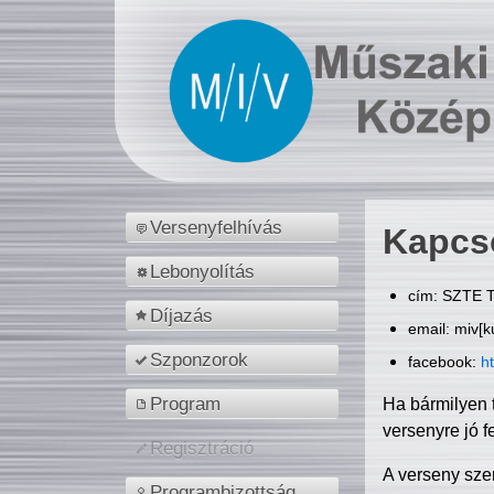
Versenyfelhívás
Kapcs
Lebonyolítás
cím: SZTE T
Díjazás
email: miv[k
Szponzorok
facebook:
h
Program
Ha bármilyen 
versenyre jó f
Regisztráció
A verseny sze
Programbizottság