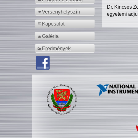
Dr. Kincses Z
Versenyhelyszín
egyetemi adju
Kapcsolat
Galéria
Eredmények