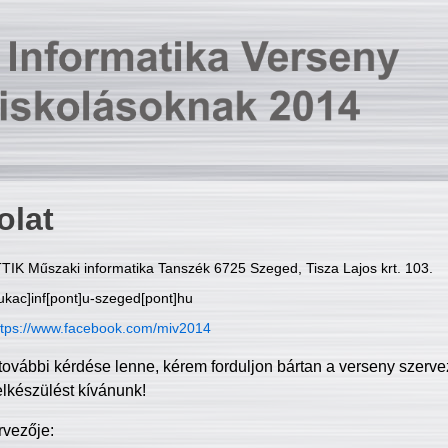
olat
TIK Műszaki informatika Tanszék 6725 Szeged, Tisza Lajos krt. 103.
ukac]inf[pont]u-szeged[pont]hu
ttps://www.facebook.com/miv2014
további kérdése lenne, kérem forduljon bártan a verseny szerve
elkészülést kívánunk!
rvezője: