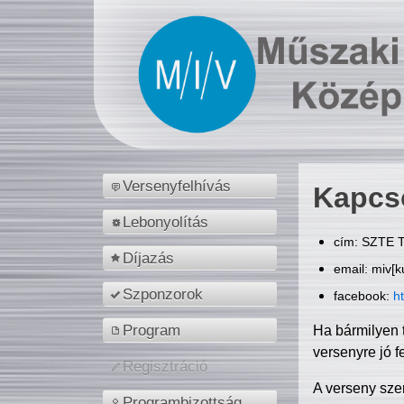
Versenyfelhívás
Kapcs
Lebonyolítás
cím: SZTE T
Díjazás
email: miv[k
Szponzorok
facebook:
h
Program
Ha bármilyen 
versenyre jó f
Regisztráció
A verseny sze
Programbizottság