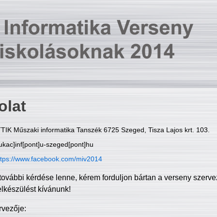
olat
TIK Műszaki informatika Tanszék 6725 Szeged, Tisza Lajos krt. 103.
ukac]inf[pont]u-szeged[pont]hu
ttps://www.facebook.com/miv2014
további kérdése lenne, kérem forduljon bártan a verseny szerve
elkészülést kívánunk!
rvezője: