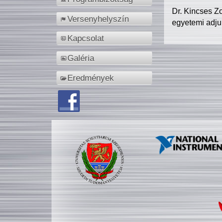
Dr. Kincses Z
Versenyhelyszín
egyetemi adju
Kapcsolat
Galéria
Eredmények