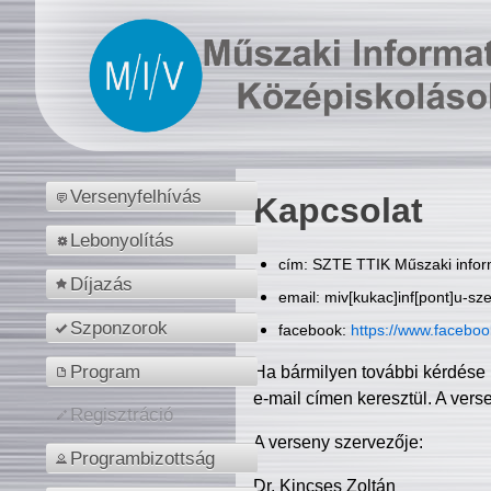
Versenyfelhívás
Kapcsolat
Lebonyolítás
cím: SZTE TTIK Műszaki inform
Díjazás
email: miv[kukac]inf[pont]u-sz
Szponzorok
facebook:
https://www.facebo
Program
Ha bármilyen további kérdése 
e-mail címen keresztül. A vers
Regisztráció
A verseny szervezője:
Programbizottság
Dr. Kincses Zoltán