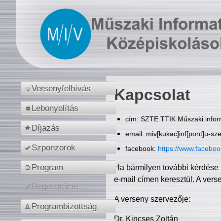
Versenyfelhívás
Kapcsolat
Lebonyolítás
cím: SZTE TTIK Műszaki inform
Díjazás
email: miv[kukac]inf[pont]u-sz
Szponzorok
facebook:
https://www.facebo
Program
Ha bármilyen további kérdése 
e-mail címen keresztül. A vers
Regisztráció
A verseny szervezője:
Programbizottság
Dr. Kincses Zoltán