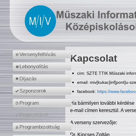
Versenyfelhívás
Kapcsolat
Lebonyolítás
cím: SZTE TTIK Műszaki inform
Díjazás
email: miv[kukac]inf[pont]u-sz
Szponzorok
facebook:
https://www.facebo
Program
Ha bármilyen további kérdése 
e-mail címen keresztül. A vers
Regisztráció
A verseny szervezője:
Programbizottság
Dr. Kincses Zoltán