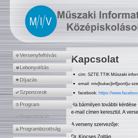
Versenyfelhívás
Kapcsolat
Lebonyolítás
cím: SZTE TTIK Műszaki inform
Díjazás
email: miv[kukac]inf[pont]u-sz
Szponzorok
facebook:
https://www.facebo
Program
Ha bármilyen további kérdése 
e-mail címen keresztül. A vers
Regisztráció
A verseny szervezője:
Programbizottság
Dr. Kincses Zoltán