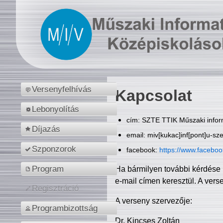
Versenyfelhívás
Kapcsolat
Lebonyolítás
cím: SZTE TTIK Műszaki inform
Díjazás
email: miv[kukac]inf[pont]u-sz
Szponzorok
facebook:
https://www.facebo
Program
Ha bármilyen további kérdése 
e-mail címen keresztül. A vers
Regisztráció
A verseny szervezője:
Programbizottság
Dr. Kincses Zoltán