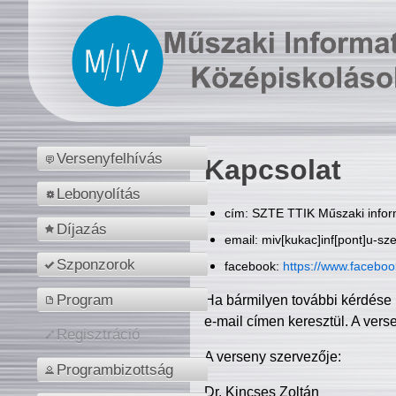
Versenyfelhívás
Kapcsolat
Lebonyolítás
cím: SZTE TTIK Műszaki inform
Díjazás
email: miv[kukac]inf[pont]u-sz
Szponzorok
facebook:
https://www.facebo
Program
Ha bármilyen további kérdése 
e-mail címen keresztül. A vers
Regisztráció
A verseny szervezője:
Programbizottság
Dr. Kincses Zoltán