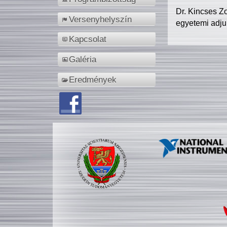
Dr. Kincses Z
Versenyhelyszín
egyetemi adju
Kapcsolat
Galéria
Eredmények