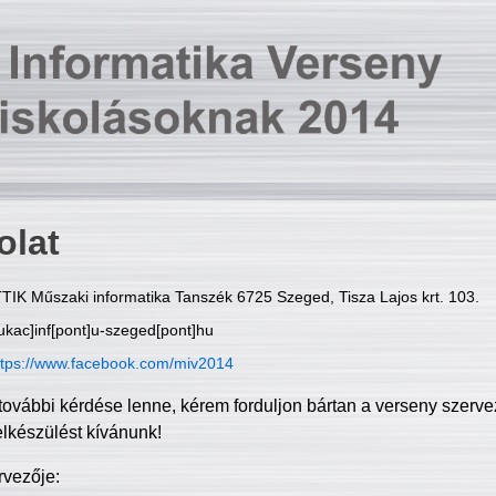
olat
TIK Műszaki informatika Tanszék 6725 Szeged, Tisza Lajos krt. 103.
ukac]inf[pont]u-szeged[pont]hu
ttps://www.facebook.com/miv2014
további kérdése lenne, kérem forduljon bártan a verseny szerve
elkészülést kívánunk!
rvezője: