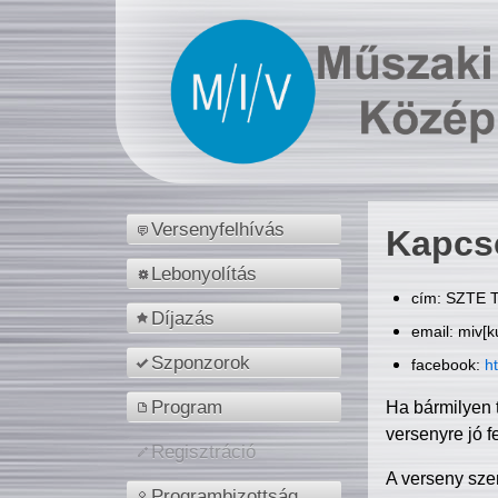
Versenyfelhívás
Kapcs
Lebonyolítás
cím: SZTE T
Díjazás
email: miv[k
Szponzorok
facebook:
h
Program
Ha bármilyen 
versenyre jó f
Regisztráció
A verseny sze
Programbizottság