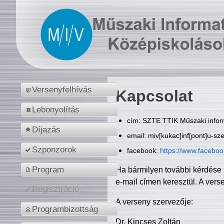
Versenyfelhívás
Kapcsolat
Lebonyolítás
cím: SZTE TTIK Műszaki inform
Díjazás
email: miv[kukac]inf[pont]u-sz
Szponzorok
facebook:
https://www.facebo
Program
Ha bármilyen további kérdése 
e-mail címen keresztül. A vers
Regisztráció
A verseny szervezője:
Programbizottság
Dr. Kincses Zoltán