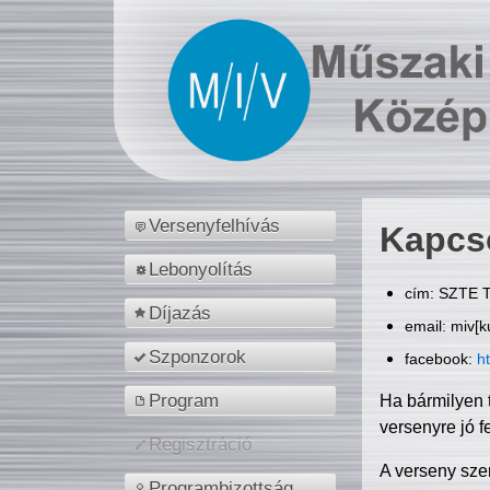
Versenyfelhívás
Kapcs
Lebonyolítás
cím: SZTE T
Díjazás
email: miv[k
Szponzorok
facebook:
h
Program
Ha bármilyen 
versenyre jó f
Regisztráció
A verseny sze
Programbizottság