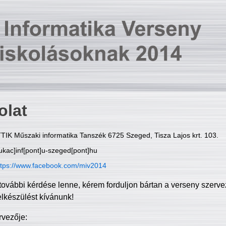
olat
TIK Műszaki informatika Tanszék 6725 Szeged, Tisza Lajos krt. 103.
ukac]inf[pont]u-szeged[pont]hu
ttps://www.facebook.com/miv2014
további kérdése lenne, kérem forduljon bártan a verseny szerve
elkészülést kívánunk!
rvezője: