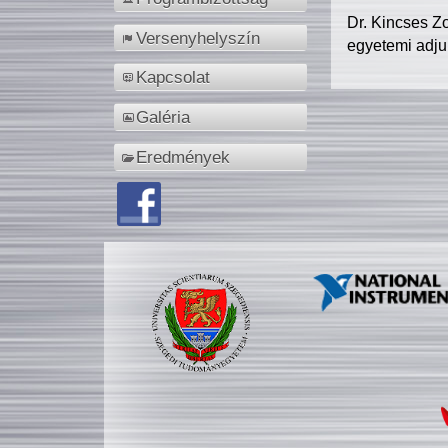
Dr. Kincses Z
Versenyhelyszín
egyetemi adju
Kapcsolat
Galéria
Eredmények