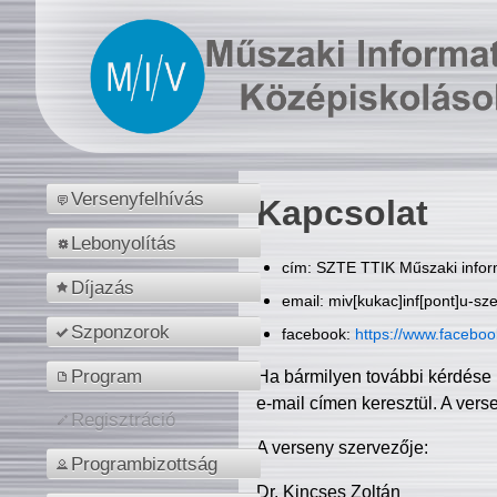
Versenyfelhívás
Kapcsolat
Lebonyolítás
cím: SZTE TTIK Műszaki inform
Díjazás
email: miv[kukac]inf[pont]u-sz
Szponzorok
facebook:
https://www.facebo
Program
Ha bármilyen további kérdése 
e-mail címen keresztül. A vers
Regisztráció
A verseny szervezője:
Programbizottság
Dr. Kincses Zoltán