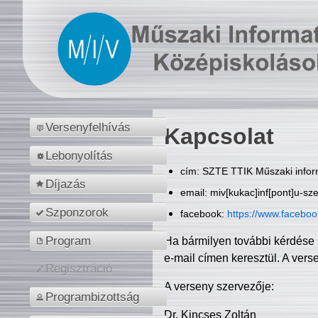
Versenyfelhívás
Kapcsolat
Lebonyolítás
cím: SZTE TTIK Műszaki inform
Díjazás
email: miv[kukac]inf[pont]u-sz
Szponzorok
facebook:
https://www.facebo
Program
Ha bármilyen további kérdése 
e-mail címen keresztül. A vers
Regisztráció
A verseny szervezője:
Programbizottság
Dr. Kincses Zoltán