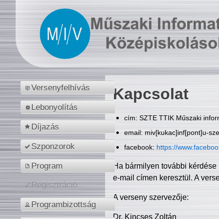
Versenyfelhívás
Kapcsolat
Lebonyolítás
cím: SZTE TTIK Műszaki inform
Díjazás
email: miv[kukac]inf[pont]u-sz
Szponzorok
facebook:
https://www.facebo
Program
Ha bármilyen további kérdése 
e-mail címen keresztül. A vers
Regisztráció
A verseny szervezője:
Programbizottság
Dr. Kincses Zoltán