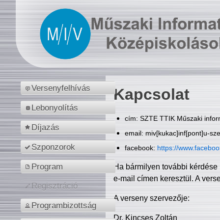
Versenyfelhívás
Kapcsolat
Lebonyolítás
cím: SZTE TTIK Műszaki inform
Díjazás
email: miv[kukac]inf[pont]u-sz
Szponzorok
facebook:
https://www.facebo
Program
Ha bármilyen további kérdése 
e-mail címen keresztül. A vers
Regisztráció
A verseny szervezője:
Programbizottság
Dr. Kincses Zoltán