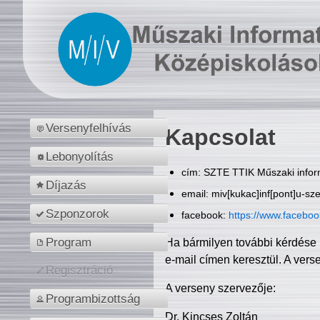
Versenyfelhívás
Kapcsolat
Lebonyolítás
cím: SZTE TTIK Műszaki inform
Díjazás
email: miv[kukac]inf[pont]u-sz
Szponzorok
facebook:
https://www.facebo
Program
Ha bármilyen további kérdése 
e-mail címen keresztül. A vers
Regisztráció
A verseny szervezője:
Programbizottság
Dr. Kincses Zoltán