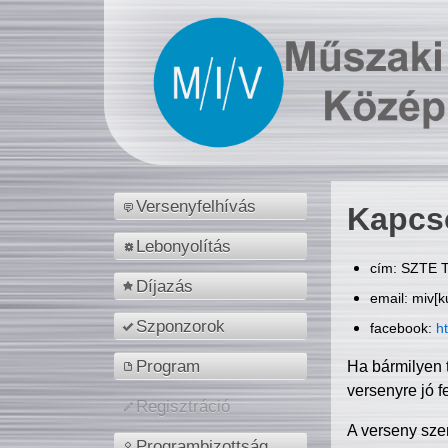
Versenyfelhívás
Kapcs
Lebonyolítás
cím: SZTE T
Díjazás
email: miv[k
Szponzorok
facebook:
h
Program
Ha bármilyen 
versenyre jó f
Regisztráció
A verseny sze
Programbizottság