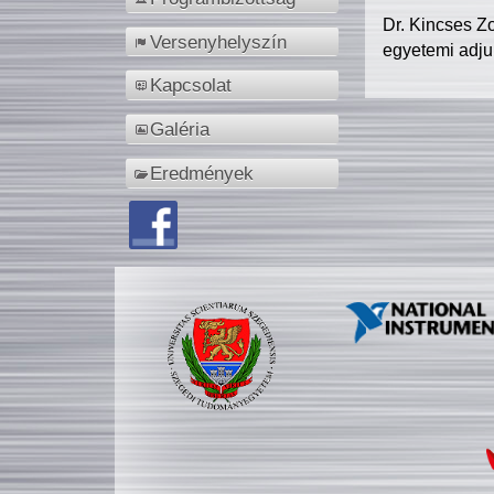
Dr. Kincses Z
Versenyhelyszín
egyetemi adju
Kapcsolat
Galéria
Eredmények