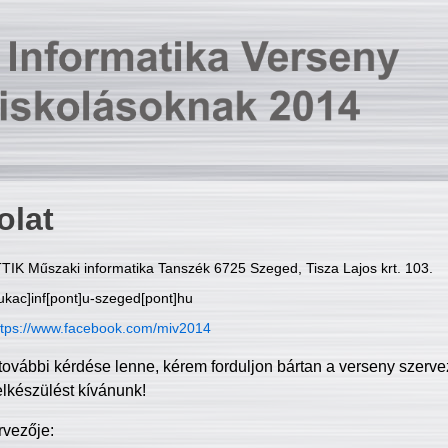
olat
TIK Műszaki informatika Tanszék 6725 Szeged, Tisza Lajos krt. 103.
ukac]inf[pont]u-szeged[pont]hu
ttps://www.facebook.com/miv2014
további kérdése lenne, kérem forduljon bártan a verseny szerve
elkészülést kívánunk!
rvezője: