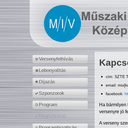
Versenyfelhívás
Kapcs
Lebonyolítás
cím: SZTE T
Díjazás
email: miv[k
Szponzorok
facebook:
h
Program
Ha bármilyen 
versenyre jó f
Regisztráció
A verseny sze
Programbizottság