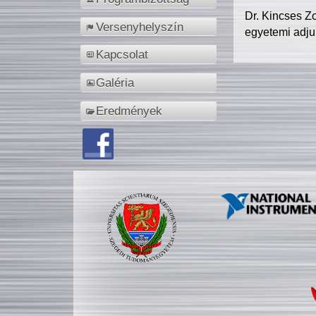
Dr. Kincses Z
Versenyhelyszín
egyetemi adju
Kapcsolat
Galéria
Eredmények