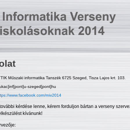
olat
TIK Műszaki informatika Tanszék 6725 Szeged, Tisza Lajos krt. 103.
ukac]inf[pont]u-szeged[pont]hu
ttps://www.facebook.com/miv2014
további kérdése lenne, kérem forduljon bártan a verseny szerve
elkészülést kívánunk!
rvezője: