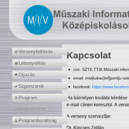
Versenyfelhívás
Kapcsolat
Lebonyolítás
cím: SZTE TTIK Műszaki inform
Díjazás
email: miv[kukac]inf[pont]u-sz
Szponzorok
facebook:
https://www.facebo
Program
Ha bármilyen további kérdése 
e-mail címen keresztül. A vers
Regisztráció
A verseny szervezője:
Programbizottság
Dr. Kincses Zoltán