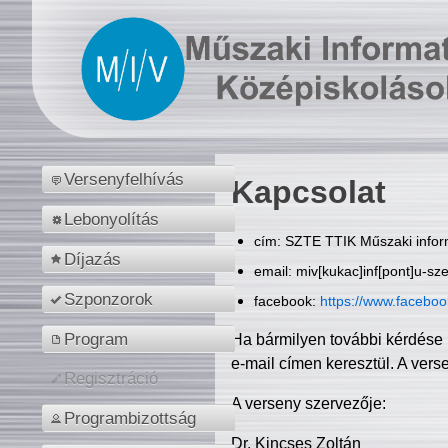
Versenyfelhívás
Kapcsolat
Lebonyolítás
cím: SZTE TTIK Műszaki inform
Díjazás
email: miv[kukac]inf[pont]u-sz
Szponzorok
facebook:
https://www.facebo
Program
Ha bármilyen további kérdése 
e-mail címen keresztül. A vers
Regisztráció
A verseny szervezője:
Programbizottság
Dr. Kincses Zoltán