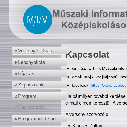
Versenyfelhívás
Kapcsolat
Lebonyolítás
cím: SZTE TTIK Műszaki inform
Díjazás
email: miv[kukac]inf[pont]u-sz
Szponzorok
facebook:
https://www.facebo
Program
Ha bármilyen további kérdése 
e-mail címen keresztül. A vers
Regisztráció
A verseny szervezője:
Programbizottság
Dr. Kincses Zoltán