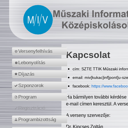
Versenyfelhívás
Kapcsolat
Lebonyolítás
cím: SZTE TTIK Műszaki inform
Díjazás
email: miv[kukac]inf[pont]u-sz
Szponzorok
facebook:
https://www.facebo
Program
Ha bármilyen további kérdése 
e-mail címen keresztül. A vers
Regisztráció
A verseny szervezője:
Programbizottság
Dr. Kincses Zoltán