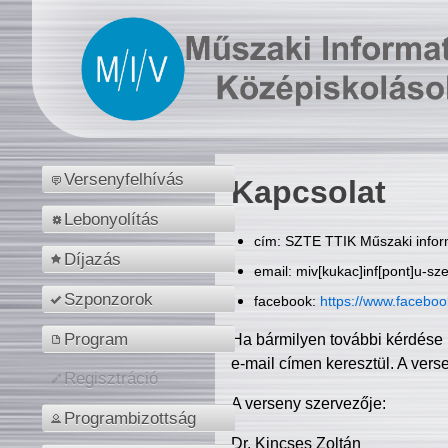
Versenyfelhívás
Kapcsolat
Lebonyolítás
cím: SZTE TTIK Műszaki inform
Díjazás
email: miv[kukac]inf[pont]u-sz
Szponzorok
facebook:
https://www.facebo
Program
Ha bármilyen további kérdése 
e-mail címen keresztül. A vers
Regisztráció
A verseny szervezője:
Programbizottság
Dr. Kincses Zoltán