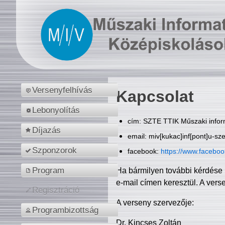
Versenyfelhívás
Kapcsolat
Lebonyolítás
cím: SZTE TTIK Műszaki inform
Díjazás
email: miv[kukac]inf[pont]u-sz
Szponzorok
facebook:
https://www.facebo
Program
Ha bármilyen további kérdése 
e-mail címen keresztül. A vers
Regisztráció
A verseny szervezője:
Programbizottság
Dr. Kincses Zoltán