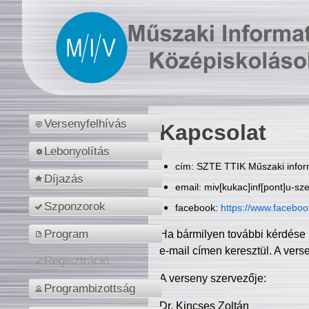
Versenyfelhívás
Kapcsolat
Lebonyolítás
cím: SZTE TTIK Műszaki inform
Díjazás
email: miv[kukac]inf[pont]u-sz
Szponzorok
facebook:
https://www.facebo
Program
Ha bármilyen további kérdése 
e-mail címen keresztül. A vers
Regisztráció
A verseny szervezője:
Programbizottság
Dr. Kincses Zoltán