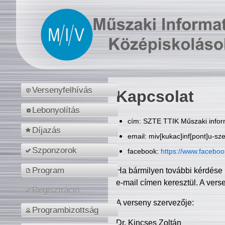
Versenyfelhívás
Kapcsolat
Lebonyolítás
cím: SZTE TTIK Műszaki inform
Díjazás
email: miv[kukac]inf[pont]u-sz
Szponzorok
facebook:
https://www.facebo
Program
Ha bármilyen további kérdése 
e-mail címen keresztül. A vers
Regisztráció
A verseny szervezője:
Programbizottság
Dr. Kincses Zoltán