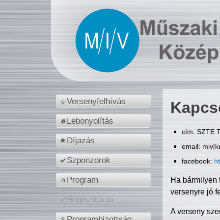
Versenyfelhívás
Kapcs
Lebonyolítás
cím: SZTE T
Díjazás
email: miv[k
Szponzorok
facebook:
h
Program
Ha bármilyen 
versenyre jó f
Regisztráció
A verseny sze
Programbizottság