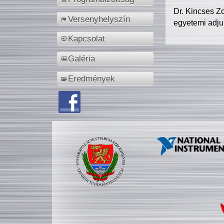
Dr. Kincses Z
Versenyhelyszín
egyetemi adju
Kapcsolat
Galéria
Eredmények