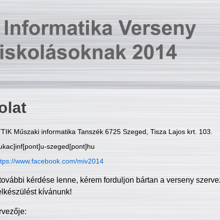
olat
TIK Műszaki informatika Tanszék 6725 Szeged, Tisza Lajos krt. 103.
ukac]inf[pont]u-szeged[pont]hu
ttps://www.facebook.com/miv2014
további kérdése lenne, kérem forduljon bártan a verseny szerve
elkészülést kívánunk!
rvezője: