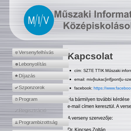
Versenyfelhívás
Kapcsolat
Lebonyolítás
cím: SZTE TTIK Műszaki inform
Díjazás
email: miv[kukac]inf[pont]u-sz
Szponzorok
facebook:
https://www.facebo
Program
Ha bármilyen további kérdése 
e-mail címen keresztül. A vers
Regisztráció
A verseny szervezője:
Programbizottság
Dr. Kincses Zoltán