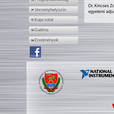
Dr. Kincses Z
Versenyhelyszín
egyetemi adju
Kapcsolat
Galéria
Eredmények