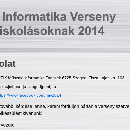
olat
TIK Műszaki informatika Tanszék 6725 Szeged, Tisza Lajos krt. 103.
ukac]inf[pont]u-szeged[pont]hu
ttps://www.facebook.com/miv2014
további kérdése lenne, kérem forduljon bártan a verseny szerve
elkészülést kívánunk!
rvezője: