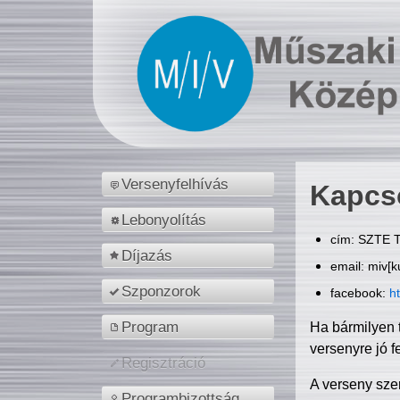
Versenyfelhívás
Kapcs
Lebonyolítás
cím: SZTE T
Díjazás
email: miv[k
Szponzorok
facebook:
h
Program
Ha bármilyen 
versenyre jó f
Regisztráció
A verseny sze
Programbizottság