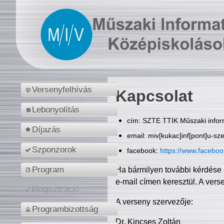
Versenyfelhívás
Kapcsolat
Lebonyolítás
cím: SZTE TTIK Műszaki inform
Díjazás
email: miv[kukac]inf[pont]u-sz
Szponzorok
facebook:
https://www.facebo
Program
Ha bármilyen további kérdése 
e-mail címen keresztül. A vers
Regisztráció
A verseny szervezője:
Programbizottság
Dr. Kincses Zoltán