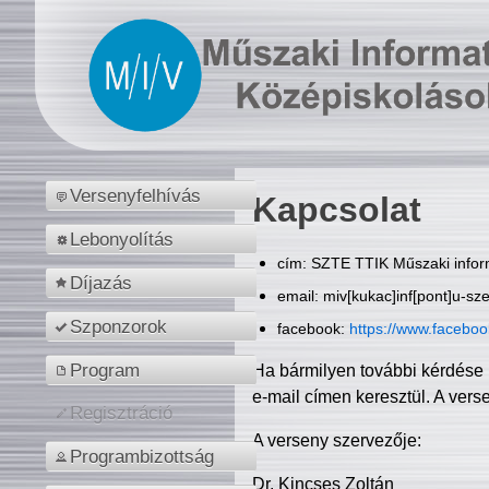
Versenyfelhívás
Kapcsolat
Lebonyolítás
cím: SZTE TTIK Műszaki inform
Díjazás
email: miv[kukac]inf[pont]u-sz
Szponzorok
facebook:
https://www.facebo
Program
Ha bármilyen további kérdése 
e-mail címen keresztül. A vers
Regisztráció
A verseny szervezője:
Programbizottság
Dr. Kincses Zoltán